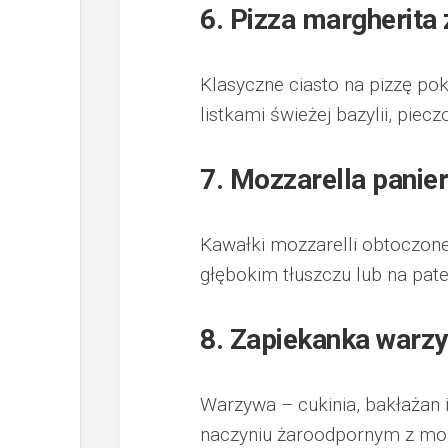
6. Pizza margherita
Klasyczne ciasto na pizzę po
listkami świeżej bazylii, pie
7. Mozzarella pani
Kawałki mozzarelli obtoczone 
głębokim tłuszczu lub na pa
8. Zapiekanka warz
Warzywa – cukinia, bakłażan 
naczyniu żaroodpornym z moz