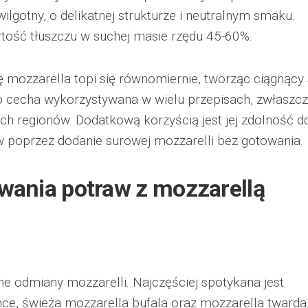
ilgotny, o delikatnej strukturze i neutralnym smaku.
ość tłuszczu w suchej masie rzędu 45-60%.
 mozzarella topi się równomiernie, tworząc ciągnący 
 to cecha wykorzystywana w wielu przepisach, zwłaszc
nych regionów. Dodatkową korzyścią jest jej zdolność d
 poprzez dodanie surowej mozzarelli bez gotowania.
wania potraw z mozzarellą
e odmiany mozzarelli. Najczęściej spotykana jest
ce, świeża mozzarella bufala oraz mozzarella twarda