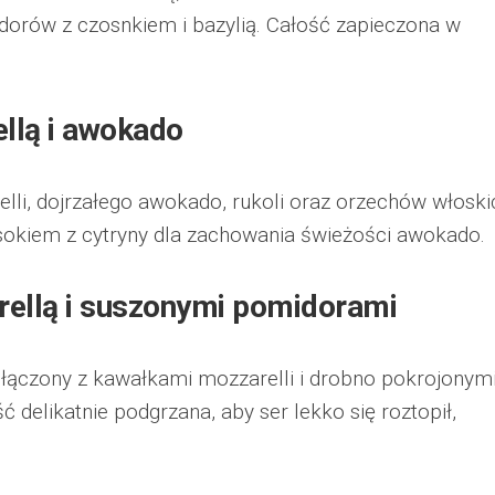
orów z czosnkiem i bazylią. Całość zapieczona w
ellą i awokado
li, dojrzałego awokado, rukoli oraz orzechów włoski
sokiem z cytryny dla zachowania świeżości awokado.
rellą i suszonymi pomidorami
łączony z kawałkami mozzarelli i drobno pokrojonym
delikatnie podgrzana, aby ser lekko się roztopił,
.