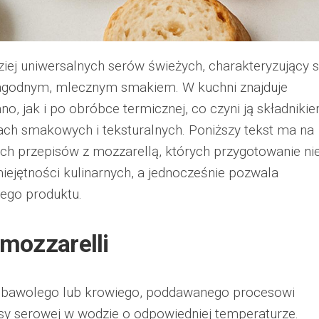
ziej uniwersalnych serów świeżych, charakteryzujący s
 łagodnym, mlecznym smakiem. W kuchni znajduje
, jak i po obróbce termicznej, co czyni ją składniki
lach smakowych i teksturalnych. Poniższy tekst ma na
ich przepisów z mozzarellą, których przygotowanie ni
ętności kulinarnych, a jednocześnie pozwala
tego produktu.
mozzarelli
a bawolego lub krowiego, poddawanego procesowi
asy serowej w wodzie o odpowiedniej temperaturze.