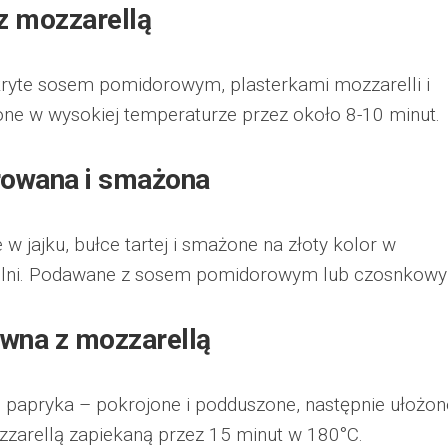
 z mozzarellą
kryte sosem pomidorowym, plasterkami mozzarelli i
czone w wysokiej temperaturze przez około 8-10 minut.
erowana i smażona
w jajku, bułce tartej i smażone na złoty kolor w
telni. Podawane z sosem pomidorowym lub czosnkow
ywna z mozzarellą
i papryka – pokrojone i podduszone, następnie ułożo
zarellą zapiekaną przez 15 minut w 180°C.