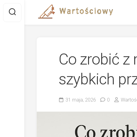
Skip
to
content
Co zrobić z 
szybkich pr
31 maja, 2026
0
Wartoś