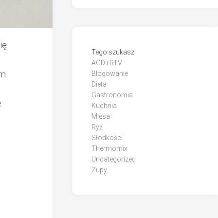
ię
Tego szukasz:
AGD i RTV
em
Blogowanie
Dieta
Gastronomia
e
Kuchnia
Mięsa
Ryż
Słodkości
Thermomix
Uncategorized
Zupy