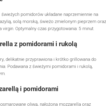
 i świeżych pomidorów układane naprzemiennie na
bazylią, solą morską, świeżo zmielonym pieprzem ora
ra virgin. Optymalny czas przygotowania: 5 minut.
rella z pomidorami i rukolą
y, delikatnie przyprawiona i krótko grillowana do
ia. Podawana z świeżymi pomidorami i rukolą,
ym.
zarellą i pomidorami
osmarowane oliwą, nałożona mozzarella oraz