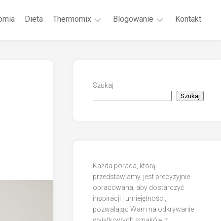
omia
Dieta
Thermomix
Blogowanie
Kontakt
Jak
Jak
ugotować
zagęścić
świeżą
sos
brukselkę
pomidorowy?
Szukaj
Szukaj
Każda porada, którą
przedstawiamy, jest precyzyjnie
opracowana, aby dostarczyć
inspiracji i umiejętności,
pozwalając Wam na odkrywanie
wyjątkowych smaków z